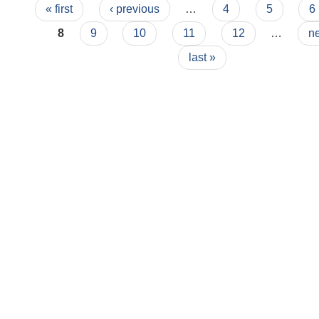
Pages
« first
‹ previous
…
4
5
6
8
9
10
11
12
…
ne
last »