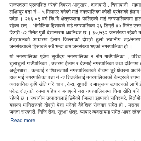
राजपत्रमा प्रकाशित गरेको विवरण आनुसार , दानाबारी , चिसापानी , महमा
लक्षिम्पुर वडा नं – ५ मिलाएर बनेको माई नगरपालिका कोशी प्रदेशको ईलाम ज
पर्दछ । २४६.०९ वर्ग कि.मि क्षेत्रफलमा फैलिएको माई नगरपालिकामा ह
रहेका छन् । भौगोलिक हिसाबले माई नगरपालिका २६ डिग्री ४५ मिनेट उत्तर
डिग्री ५२ मिनेट पुर्बी देशान्तरमा अवस्थित छ । ३०,७३२ जनसंख्या रहेको
क्षेत्रफलको आधारमा ईलाम जिल्लाको दोश्रो ठुलो स्थानीय तह/नगरप
जनसंख्याको हिसाबले सबै भन्दा कम जनसंख्या भएको नगरपालिका हो ।
यो नगरपालिका पूर्वमा सुर्योदय नगरपालिका र रोंग गाउँपालिका , पश्चिम
चुलाचुली गाउँपालिका , उत्तरमा ईलाम र देउमाई नगरपालिका तथा दक्षिणमा
अर्जुनधारा , कन्काई र शिवसताक्षी नगरपालिकाको बीचमा चुरे क्षेत्रमा अवस
हाल माई नगरपालिका वडा नं -२ शितलीलाई नगरपालिकाको केन्द्रको रुपम
व्यवसायिक कृषि खेति गरि धान , केरा, सुपारी र मासुजन्य उत्पादनको लागि
पकेट क्षेत्रको रुपमा पहिचान बनाएको यस नगरपालिकामा चिया खेति पनि उ
रहेको छ । स्थानीय उत्पादनलाई छिमेकी जिल्ला झापाको सनिस्चरे, बिर्तामोडम
यहाका मानिसरुको दोश्रो पेशा भनेको वैदेशिक रोजगार समेत हो , यसका
जनता सरकारी, निजि सेवा, सुरक्षा क्षेत्र, व्यापार व्यवसायमा समेत आवद्द रहेका
Read more
about माई नगरपालिकाको छोटो परिचय