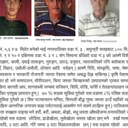
. ५,६ र ७ मिलेर बनेको माई नगरपालिका वडा नं. ३ , समुन्द्री सतहबाट ८०० मि
 नं. ९ र १० र दक्षिणमा वडा नं. २ र ८ संग सिमाना बाँधेको वडा नं.३ को आफ्नै विश
राह्मण, कामी, दमाई तामाङ्ग, गुरुङ्ग, उराउ, दनुवार, जातजातिको पनि बसोबास रहे
शैँ, तिहार, उधौली-उभौली, लोसार आदि पर्दछन् | आफ्नै रिति, संस्कृति, भाषा, भे
व्यवसाय र सरकारी रोजगारी जस्ता पेशामा समेत आबद्ध देख्न सकिन्छ | कृषि पे
गार हो भने मत्यपालन, मौरीपालन, चिया जस्ता चिजहरुको उत्पादनको प्रबल सम्भा
 केरा कागती आप, सागसब्जी जन्यमा सजिवन, सिवि, वोडि, फर्सि र तेलहन/दलहन ज
रा यहाँका प्रमुख उत्पादन हुन् | ७० % सडक सुबिधा पुगेको यस वडामा ८% पक्कि स
ुगेको छ | शिव पाञ्चायतन मन्दिर, सित्तली बौद्ध गुम्वा जस्ता ठाउँ यहाँको धा
ँहरु आन्तरिक लगायत बाह्य पर्यटनलाई आकर्षण गर्न सक्ने ठाउँहरु हुन् | पालिकाम
 रुखहरु पाइन्छ भने हर्रो, बर्रो, अमला, बोझो, मधु जस्ता औषधीजन्य वनस्पतिको 
त्र रहेको यस वडामा लोदिया, ढाडेखोला, मुसेखोला जस्ता खोला छन् भने वर्खा याम
मावि, २ वटा आवि. गरि जम्मा ३ वटा विद्यालयरहेका छन् | यस वडामा रहेको आधा