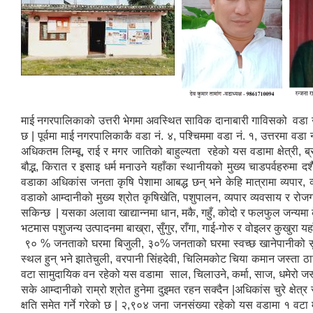
माई नगरपालिकाको उत्तरी भेगमा अवस्थित साविक दानाबारी गाविसको वडा नं
छ | पूर्वमा माई नगरपालिकाकै वडा नं. ४, पश्चिममा वडा नं. १, उत्तरमा वडा
अधिकतम लिम्बू, राई र मगर जातिको बाहुल्यता रहेको यस वडामा क्षेत्री, ब्
बौद्भ, किरात र इसाइ धर्म मनाउने यहाँका स्थानीयको मुख्य चाडपर्वहरुमा द
वडाका अधिकांस जनता कृषि पेशामा आबद्ध छन् भने केहि मात्रामा व्यपार, 
वडाको आम्दानीको मुख्य श्रोत कृषिखेति, पशुपालन, व्यपार व्यवसाय र रोज
सकिन्छ | यसका अलावा खाद्यान्नमा धान, मकै, गहुँ, कोदो र फलफुल जन्यमा
भटमास पशुजन्य उत्पादनमा बाख्रा, सुँगुर, राँगा, गाई-गोरु र वोइलर कुखु
९० % जनताको घरमा बिजुली, ३०% जनताको घरमा स्वच्छ खानेपानीको सुबिधा प
स्थल हुन् भने झातेचुली, वरपानी सिंहदेवी, चिलिमकोट चिया कमान जस्ता ठाउ
वटा सामुदायिक वन रहेको यस वडामा साल, चिलाउने, कर्मा, साज, धमेरो जस्ता
सके आम्दानीको राम्रो श्रोत हुनेमा दुइमत रहन सक्दैन |अधिकांस चुरे क्षे
क्षति समेत गर्ने गरेको छ | २,९०४ जना जनसंख्या रहेको यस वडामा १ वटा 