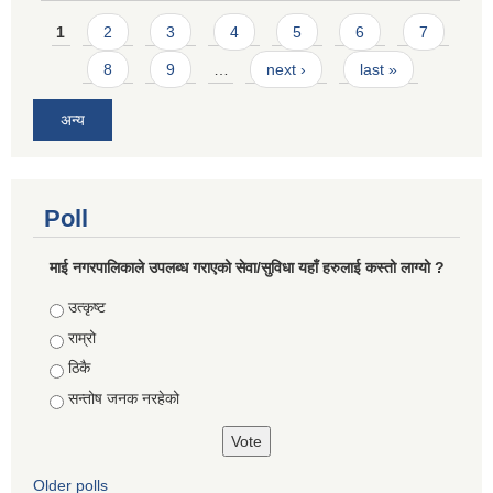
Pages
1
2
3
4
5
6
7
8
9
…
next ›
last »
अन्य
Poll
माई नगरपालिकाले उपलब्ध गराएको सेवा/सुविधा यहाँ हरुलाई कस्तो लाग्यो ?
Choices
उत्कृष्ट
राम्रो
ठिकै
सन्तोष जनक नरहेको
Older polls