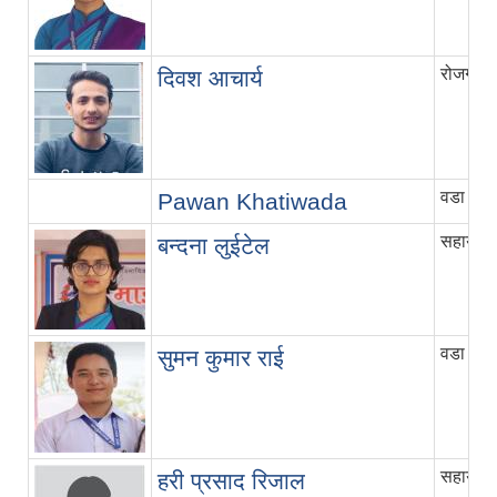
रोजगार 
दिवश आचार्य
वडा सच
Pawan Khatiwada
सहायक पा
बन्दना लुईटेल
वडा सच
सुमन कुमार राई
सहायक पा
हरी प्रसाद रिजाल