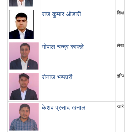
शिक्षा अध
राज कुमार ओडारी
लेखापाल
गोपाल चन्द्र काफ्ले
इन्जिनिय
रोनाज भण्डारी
खरिदार
केशव प्रसाद खनाल