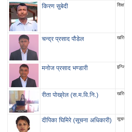
शिक्षा शा
किरण सुबेदी
खरिदार
चन्द्र प्रसाद पौडेल
इन्जिनिय
मनोज प्रसाद भण्डारी
खरिदार
रीता पोख्रेल (स.म.वि.नि.)
सूचना त
दीपिका घिमिरे (सूचना अधिकारी)