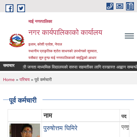
Skip to main content
माई नगरपालिका
नगर कार्यपालिकाको कार्यालय
इलाम, कोशी प्रदेश, नेपाल
स्थानीय प्राकृतिक श्रोत साधनको उपभोगको सुरुवात,
यसैबाट सुरु हुन्छ माई नगरपालिकाको समृद्धिको आधार
समाचार
श्री जनता माध्यमिक विद्यालयको सरुवा सहमतीका लागि दरखास्त आह्वान सम्बन्धी सूचन
You are here
Home
»
परिचय
» पूर्व कर्मचारी
पूर्व कर्मचारी
नाम
पद
प्रमुख 
पुरुषोत्तम घिमिरे