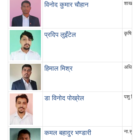
शाखा अध
विनोद कुमार चौहान
कृषि विक
प्रदिप लुइँटेल
अधिकृत 
हिमाल मिश्र
पशु चिक
डा विनोद पोख्रेल
ना.सु
कमल बहादुर भण्डारी