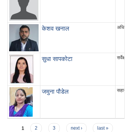
अधिकृत छ
केशव खनाल
सर्वेक्षक
सुधा सापकोटा
सहायक पा
जमुना पौडेल
Pages
1
2
3
next ›
last »