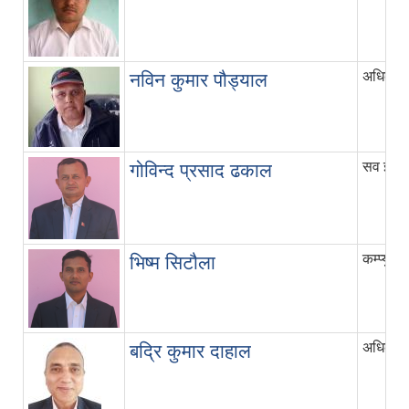
अधिकृत छ
नविन कुमार पौड्याल
सव इन्ज
गोविन्द प्रसाद ढकाल
कम्प्युटर
भिष्म सिटौला
अधिकृत 
बद्रि कुमार दाहाल