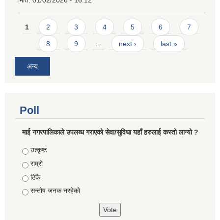
मिति:
01/02/2026 - 16:12
Pages
1
2
3
4
5
6
7
8
9
…
next ›
last »
अन्य
Poll
माई नगरपालिकाले उपलब्ध गराएको सेवा/सुविधा यहाँ हरुलाई कस्तो लाग्यो ?
Choices
उत्कृष्ट
राम्रो
ठिकै
सन्तोष जनक नरहेको