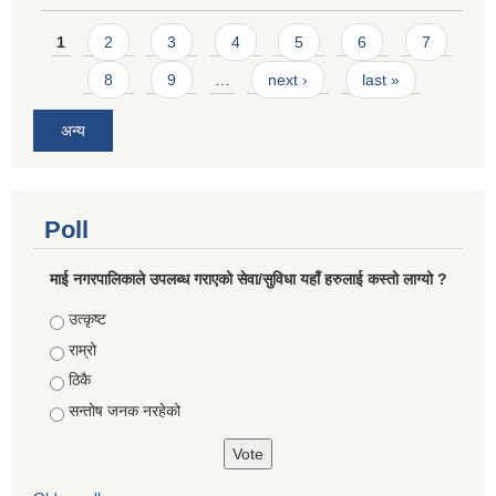
Pages
1
2
3
4
5
6
7
8
9
…
next ›
last »
अन्य
Poll
माई नगरपालिकाले उपलब्ध गराएको सेवा/सुविधा यहाँ हरुलाई कस्तो लाग्यो ?
Choices
उत्कृष्ट
राम्रो
ठिकै
सन्तोष जनक नरहेको