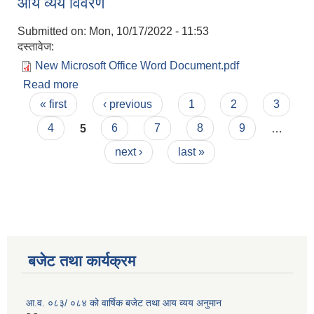
आय व्यय विवरण
Submitted on:
Mon, 10/17/2022 - 11:53
दस्तावेज:
New Microsoft Office Word Document.pdf
Read more
about मिति २०७९/०४/०१ देखि २०७९/०६/३१ सम्मको आय
Pages
व्यय विवरण
« first
‹ previous
1
2
3
4
5
6
7
8
9
…
next ›
last »
बजेट तथा कार्यक्रम
आ.व. ०८३/ ०८४ को वार्षिक बजेट तथा आय व्यय अनुमान