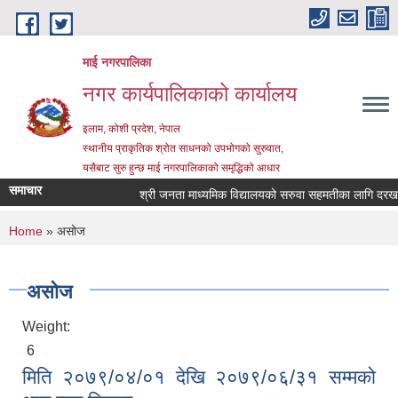
Skip to main content
माई नगरपालिका
नगर कार्यपालिकाको कार्यालय
इलाम, कोशी प्रदेश, नेपाल
स्थानीय प्राकृतिक श्रोत साधनको उपभोगको सुरुवात,
यसैबाट सुरु हुन्छ माई नगरपालिकाको समृद्धिको आधार
समाचार
श्री जनता माध्यमिक विद्यालयको सरुवा सहमतीका लागि दरखास्त 
You are here
Home
» असोज
असोज
Weight:
6
मिति २०७९/०४/०१ देखि २०७९/०६/३१ सम्मको