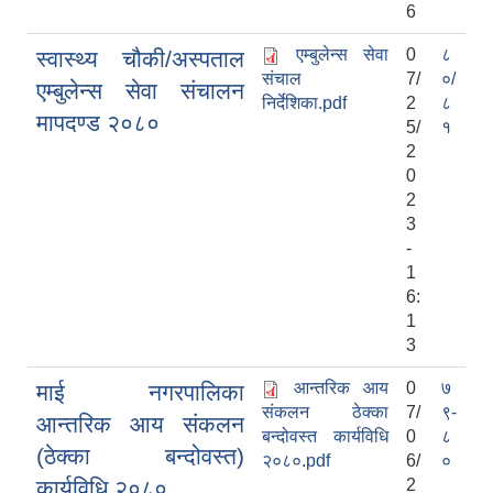
6
एम्बुलेन्स सेवा
0
८
स्वास्थ्य चौकी/अस्पताल
संचाल
7/
०/
एम्बुलेन्स सेवा संचालन
निर्देशिका.pdf
2
८
मापदण्ड २०८०
5/
१
2
0
2
3
-
1
6:
1
3
आन्तरिक आय
0
७
माई नगरपालिका
संकलन ठेक्का
7/
९-
आन्तरिक आय संकलन
बन्दोवस्त कार्यविधि
0
८
(ठेक्का बन्दोवस्त)
२०८०.pdf
6/
०
कार्यविधि २०८०
2