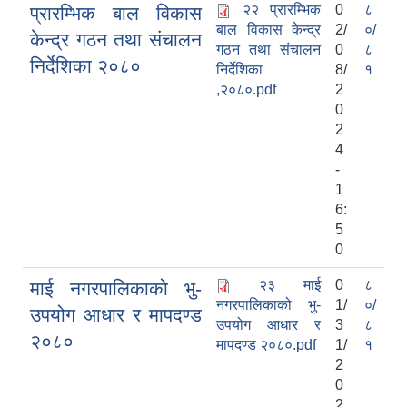
२२ प्रारम्भिक
0
८
प्रारम्भिक बाल विकास
बाल विकास केन्द्र
2/
०/
केन्द्र गठन तथा संचालन
गठन तथा संचालन
0
८
निर्देशिका २०८०
निर्देशिका
8/
१
,२०८०.pdf
2
0
2
4
-
1
6:
5
0
२३ माई
0
८
माई नगरपालिकाको भु-
नगरपालिकाको भु-
1/
०/
उपयोग आधार र मापदण्ड
उपयोग आधार र
3
८
२०८०
मापदण्ड २०८०.pdf
1/
१
2
0
2