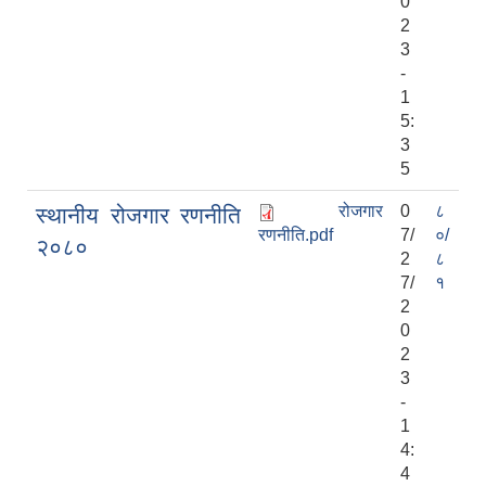
0
2
3
-
1
5:
3
5
रोजगार
0
८
स्थानीय रोजगार रणनीति
रणनीति.pdf
7/
०/
२०८०
2
८
7/
१
2
0
2
3
-
1
4:
4