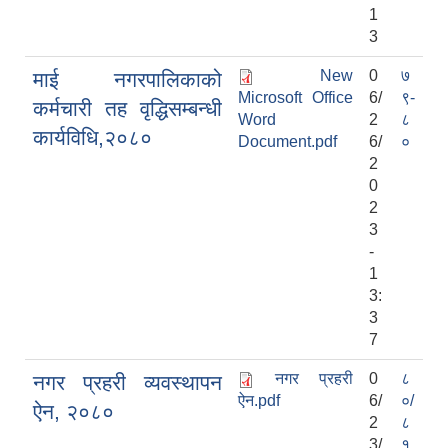
1
3
New
0
७
माई नगरपालिकाको
Microsoft Office
6/
९-
कर्मचारी तह वृद्धिसम्बन्धी
Word
2
८
कार्यविधि,२०८०
Document.pdf
6/
०
2
0
2
3
-
1
3:
3
7
नगर प्रहरी
0
८
नगर प्रहरी व्यवस्थापन
ऐन.pdf
6/
०/
ऐन, २०८०
2
८
3/
१