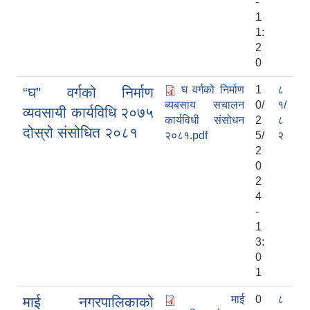
-
1
1:
2
0
घ वर्गको निर्माण
1
८
“घ” वर्गको निर्माण
ब्यबसाय सचालन
0/
१/
व्यवसायी कार्यविधि २०७५
कार्यविधी संसोधन
2
८
दोस्रो संसोधित २०८१
२०८१.pdf
5/
२
2
0
2
4
-
1
3:
0
1
माई
0
८
माई नगरपालिकाको