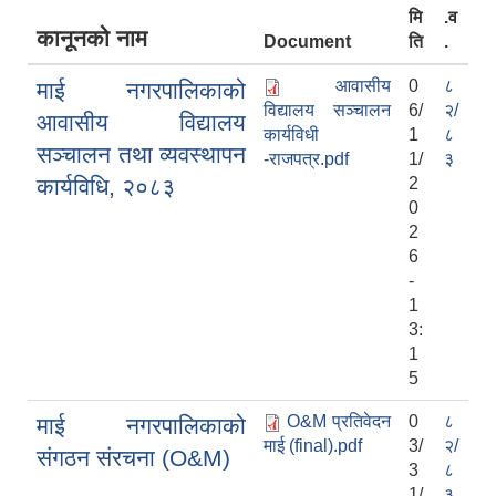
मि
.व
कानूनको नाम
Document
ति
.
आवासीय
0
८
माई नगरपालिकाको
विद्यालय सञ्चालन
6/
२/
आवासीय विद्यालय
कार्यविधी
1
८
सञ्चालन तथा व्यवस्थापन
-राजपत्र.pdf
1/
३
कार्यविधि, २०८३
2
0
2
6
-
1
3:
1
5
O&M प्रतिवेदन
0
८
माई नगरपालिकाको
माई (final).pdf
3/
२/
संगठन संरचना (O&M)
3
८
1/
३