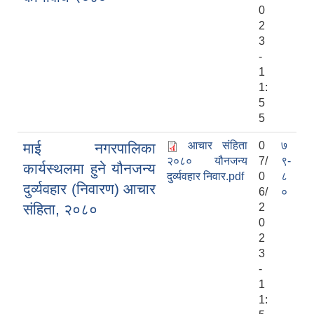
0
2
3
-
1
1:
5
5
आचार संहिता
0
७
माई नगरपालिका
२०८० यौनजन्य
7/
९-
कार्यस्थलमा हुने यौनजन्य
दुर्व्यवहार निवार.pdf
0
८
दुर्व्यवहार (निवारण) आचार
6/
०
संहिता, २०८०
2
0
2
3
-
1
1: