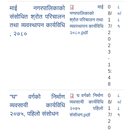
माई
0
८
माई नगरपालिकाको
नगरपालिकाको
8/
०/
संसोधित श्रोत परिचालन
श्रोत परिचालन तथा
1
८
तथा व्यवस्थापन कार्यविधि
व्यवस्थापन कार्यविधि
7/
१
, २०८०
२०८०.pdf
2
0
2
3
-
1
5:
4
8
घ वर्गको निर्माण
0
८
"घ" वर्गको निर्माण
व्यवसायी कार्यविधि
8/
०/
व्यवसायी कार्यविधि
२०७५ पहिलो
1
८
२०७५, पहिलो संसोधन
संसोधन.pdf
7/
१
2
0