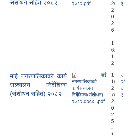
संसोधन सहित २०८२
२०८२.pdf
2/
३
2
0
2
6
-
1
6:
1
2
माई
1
८
माई नगरपालिकाको कार्य
नगरपालिकाको
1/
२/
सञ्चालन निर्देशिका
कार्यसंचालन
2
८
(संशोधन सहित) २०८२
निर्देशिका(संशोधन)
7/
३
२०८२.docx_.pdf
2
0
2
5
-
1