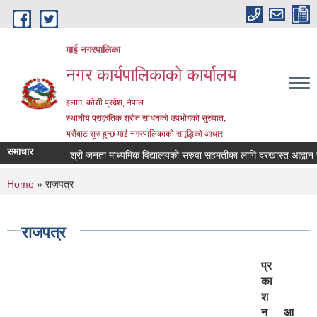
Skip to main content
माई नगरपालिका
नगर कार्यपालिकाको कार्यालय
इलाम, कोशी प्रदेश, नेपाल
स्थानीय प्राकृतिक श्रोत साधनको उपभोगको सुरुवात,
यसैबाट सुरु हुन्छ माई नगरपालिकाको समृद्धिको आधार
समाचार
श्री जनता माध्यमिक विद्यालयको सरुवा सहमतीका लागि दरखास्त आह्वान सम्बन्धी
You are here
Home
» राजपत्र
राजपत्र
प्र
का
श
न
आ