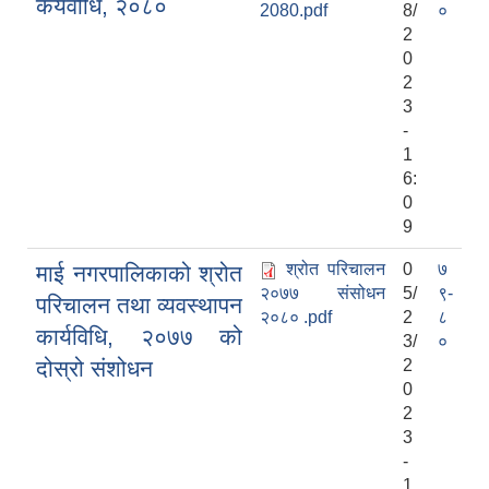
कर्यवीधि, २०८०
2080.pdf
8/
०
2
0
2
3
-
1
6:
0
9
श्रोत परिचालन
0
७
माई नगरपालिकाको श्रोत
२०७७ संसोधन
5/
९-
परिचालन तथा व्यवस्थापन
२०८० .pdf
2
८
कार्यविधि, २०७७ को
3/
०
दोस्रो संशोधन
2
0
2
3
-
1