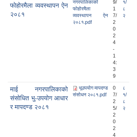
नगरपालिकाको
9/
१/
फोहोरमैला व्यवस्थापन ऐन
फोहोरमैला
1
८
२०८१
व्यवस्थापन ऐन
7/
२
२०८१.pdf
2
0
2
4
-
1
4:
3
9
भूउपयोग मापदण्ड
0
८
माई नगरपालिकाको
संसोधन २०८१.pdf
7/
१/
संसोधित भु-उपयोग आधार
2
८
र मापदण्ड २०८१
5/
२
2
0
2
4