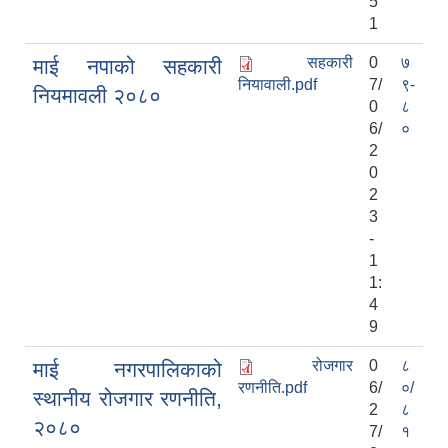
5
1
सहकारी
0
७
माई नपाको सहकारी
नियावाली.pdf
7/
९-
नियमावली २०८०
0
८
6/
०
2
0
2
3
-
1
1:
4
9
रोजगार
0
८
माई नगरपालिकाको
रणनीति.pdf
6/
०/
स्थानीय रोजगार रणनीति,
2
८
२०८०
7/
१