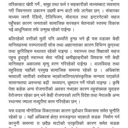
तरिकाबाट खेती गर्ने , समुह तथा फर्म र सहकारीको माध्यमबाट व्यवसाय
गरी जिवनस्तर उकास्न उद्यमी बन्न बाटो तर्फ लागेका छन् । संचारका
माध्यम जस्तै रेडियो, टेलिभिजन, मोवायल तथा इन्टरनेटको सहज
पहुँचका कारण जनताको सामाजिक सरसहन चेतनाको स्तरमा विकास
भई आधुनिकता तर्फ उन्मुख रहेको पाईन्छ ।
बलिरहेको वत्तीको मुली पनि अध्याँरो हुन्छ भने झै यस वडाका केही
मानिसहरुमा परम्परावादी सोच तथा अज्ञानताका कारण विभिन्न कुप्रथा
तथा कुरितिहरु यथावत रहेको पाइन्छ । स्वास्थ्य तथा शिक्षाको सहज
पहुच हुदाहुदै स्वास्थ्य सेवा नलिई धामीझाक्रीको विश्वास गरी केही
मानिसहरु अकालमा मृत्यु वरण गरिरहेको पाईन्छ । वालविवाह तथा
वहुविवाह यहाँको प्रमुख सामाजिक समस्या रहेको छ । अधिकांश
मतवाली जातीको वसोबास भएकोजातिगत/संस्कृतिक मान्यता पाएकोले
सामान्यतया अरुभन्दा बढी मध्यपान, धुमपान गर्ने गरेको पाइन्छ । कृषि
पेशा बाहेक अन्य रोजगारीको अवसर नभएका कारण वहुसंख्यक युवाहरु
वेरोजगार रहेका छन् भने केही रोजगारको लागि विदेश तथा नेपालकै अन्य
स्थानमा ज्याला मज्दुरीमा काम गरिरहेका छन् ।
यस वडामा भौगोलिक विकटताका कारण पूर्वाधार विकासमा समेत चुनौति
रहेको छ । यहाँ अधिकाशं क्षेत्र वनजङ्गल भएकाले सडक निर्माण गर्न
कानुनी समस्या त छदैछ माटोको प्रकृतिको कारण समेत सडक