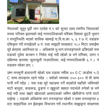
नेपालको सुदुर पूर्वी भाग प्रदेश नं.१ को सुन्दर एवम् रमणीय जिल्लाको
रुपमा परिचत इलामको माई नगरपालिकाको पश्चिम दिशामा छुट्टै भुभाग
र वस्तुस्थिति भएको साविक महमाई गा.वि.स.का ५, ६ र ७ नं. वडाहरु
एकिकृत गरी वनाईएको ७ नं. वडा समूद्री सतहबाट १८० मिटर उचाईमा
चुरे क्षेत्रमा अवस्थित छ । अधिकांश भु-भाग वनजङ्गलले ढकिएको यस
वडाको पुर्वमा कञ्चन र निर्मल माई नदी रहेको छ भने पश्चिम, उत्तर र
दक्षिणमा क्रमश: चुलाचुली गाउपालिका, माई नगरपालिकाकै ६ र ८ नं
वडाहरु रहेका छन् ।
उष्ण मनसुनी हावापानी रहेको यस वडामा गर्मीमा ४० 0 C जाडोमा ५ 0
C सम्म तापक्रम रहने गर्दछ । वर्षाको समयमा २५०-३०० से मी सम्म
पानी पर्ने गर्दछ । यस वडा चुरे पहाडमा पर्ने भएकोले यहाँको जमिनको
माटो बालुवा, कङकड, ढुङ्गा र खुकुलो खस्रा पदार्थले वनेको छ भने
माई नदी तथा खहरे खोलाको आसपासको जमिन खेतीयोग्य पांगो माटो
पाईन्छ । वडाको अधिकांश भाग वनजङ्गल रहेको र उक्त वनजङ्गल ४
वटा समुदायिक वन ईकाइमा विभाजन गरी स्थानीय समूहद्वारा संरक्षणमा