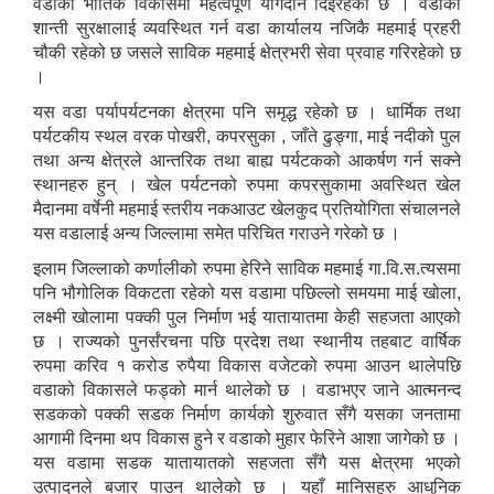
वडाको भौतिक विकासमा महत्वपूर्ण योगदान दिईरहेको छ । वडाको
शान्ती सुरक्षालाई व्यवस्थित गर्न वडा कार्यालय नजिकै महमाई प्रहरी
चौकी रहेको छ जसले साविक महमाई क्षेत्रभरी सेवा प्रवाह गरिरहेको छ
।
यस वडा पर्यापर्यटनका क्षेत्रमा पनि समृद्ध रहेको छ । धार्मिक तथा
पर्यटकीय स्थल वरक पोखरी, कपरसुका , जाँते ढुङ्गा, माई नदीको पुल
तथा अन्य क्षेत्रले आन्तरिक तथा बाह्य पर्यटकको आकर्षण गर्न सक्ने
स्थानहरु हुन् । खेल पर्यटनको रुपमा कपरसुकामा अवस्थित खेल
मैदानमा वर्षेनी महमाई स्तरीय नकआउट खेलकुद प्रतियोगिता संचालनले
यस वडालाई अन्य जिल्लामा समेत परिचित गराउने गरेको छ ।
इलाम जिल्लाको कर्णालीको रुपमा हेरिने साविक महमाई गा.वि.स.त्यसमा
पनि भौगोलिक विकटता रहेको यस वडामा पछिल्लो समयमा माई खोला,
लक्ष्मी खोलामा पक्की पुल निर्माण भई यातायातमा केही सहजता आएको
छ । राज्यको पुनर्संरचना पछि प्रदेश तथा स्थानीय तहबाट वार्षिक
रुपमा करिव १ करोड रुपैया विकास वजेटको रुपमा आउन थालेपछि
वडाको विकासले फड्को मार्न थालेको छ । वडाभएर जाने आत्मनन्द
सडकको पक्की सडक निर्माण कार्यको शुरुवात सँगै यसका जनतामा
आगामी दिनमा थप विकास हुने र वडाको मुहार फेरिने आशा जागेको छ ।
यस वडामा सडक यातायातको सहजता सँगै यस क्षेत्रमा भएको
उत्पादनले बजार पाउन थालेको छ । यहाँ मानिसहरु आधुनिक