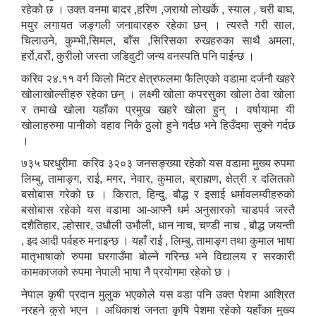
रहेको छ । उक्त वनमा बादर ,हरिण ,जरायो लोखर्के , स्याल , चरी बाघ,
मयुर लगायत जङ्गली जनावारहरु रहेका छन् । त्यस्तै गरी साल,
चिलाउने, कुम्भी,सिमल, बाँस ,सिरिसका रुखहरुका साथै अमला,
हर्रो,वर्रो, कुरीलो जस्ता जडिवुटी जन्य वनस्पति पनि पाईन्छ ।
करिव २४.११ वर्ग किलो मिटर क्षेत्रफलमा फैलिएको वडामा दर्जनौ खहरे
खोलाखोल्सीहरु रहेका छन् । लक्ष्मी खोला कपरसुका खोला ठेवा खोला
र तमाखे खोला यहाँका प्रमुख खहरे खोला हुन् । वर्षायामा यी
खोलाहरुमा पानीको वहाव निकै ठुलो हुने गर्दछ भने हिउँदमा सुक्ने गर्दछ
।
७३५ घरधुरीमा करिव ३२०३ जनसङ्ख्या रहेको यस वडामा मुख्य रुपमा
लिम्बु, तामाङ्ग, राई, मगर, नेवार, कुमाल, ब्राह्मण, क्षेत्री र दलितको
बसोबास गरेको छ । किरात, हिन्दु, बौद्ध र इसाई धर्मावलम्वीहरुको
बसोबास रहेको यस वडामा आ-आफ्नै धर्म अनुसारको चाडपर्व जस्तै
दशैतिहार, ल्होसार, उधौली उभौली, धान नाच, चण्डी नाच , बौद्ध जयन्ती
, इद आदी पर्वहरु मनाइन्छ । यहाँ राई , लिम्बु, तामाङ्ग तथा कुमाल भाषा
मातृभाषाको रुपमा घरगाउँमा बोल्ने गरिन्छ भने विद्यालय र सरकारी
कामकाजको रुपमा नेपाली भाषा नै प्रयोगमा रहेको छ ।
नेपाल कृषी प्रदान मुलुक भएकोले यस वडा पनि उक्त पेशमा आश्रित
नरहने कुरो भएन । अधिकाशं जनता कृषि पेशमा रहेको यहाँका मुख्य