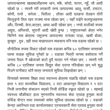
उत्पादनहरुमा खाद्यबालीहरुमा धान, मकै, कोदो, फापर, गहुँ, जौ आदी
रहेको छ । त्यस्तै गरी तरकारी जन्य उत्पादनमा आलु, फर्सी, टमाटर,
कोपी, रायो , करेला , धिरौला , लौका आदी दलहन/ तेलहन तोरी
फिलुङ्गो तिल रहर राजमा मास रहेका छन् । यहाँ पाईने फलफुलहरुमा
आँप, लिच्ची, केरा,कटहर, अम्वा आदी रहेका छन् । नगदे वालीको रुपमा
अदुवा, अम्लिसो, सुपारी आदी खेती हुन्छ । पशुपालनको क्षेत्र भनेर
चिनिने यस क्षेत्रमा पशुजन्य उत्पादनमा रागाका पाडा, खसी बोका,
कुखुरा , दुध , दही तथा माछापालन व्यवसाय पनि यस वडामा रहेको छ ।
भौगोलिक रुपमा विकट रहेको यस वडाका करिब ६० प्रतिशत जनताको
घरमा सडक सुविधा पुगेको छ । वडाका भित्री भागमा बसोवास गर्ने
जनता पैदल नै खोलाको बाटो हुदै यात्रा गर्न गरेका छन् । त्यस्तै गरी
करिब ८० प्रतिशत जनता विद्युत सेवा प्राप्त गरिरहेका छन् भने शुद्ध
पिउने पानीबाट थोरै मात्र जनताले सुविधा लिइरहेका छन् ।
विगतको समयमा शिक्षा तथा स्वास्थ्य क्षेत्रमा पछाडि रहेको यस वडामा
हाल १ वटा माध्यमिक विद्यालय, २ वटा आधारभुत विद्यालय र १ वटा
निजी लगानीमा संचालन भएको निजी वोर्डिङ स्कूल रहेको छ । महमाई
स्वस्थ्य चौकीबाट हाल गुणस्तरीय स्वास्थ्य सेवा प्रवाह हुनुका साथै
वर्थिङ सेन्टर तथा ल्यावको समेत सुविधा उपलब्ध रहेको छ । वडाको
केन्द्र अवस्थित वडा कार्यालयबाट प्रभावकारी सेवा प्रवाह हुनुका साथै