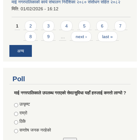
माई नगरपालिकाको कार्य संचालन निर्देशिका २०८० संसोधन सहित २०८२
मिति:
01/02/2026 - 16:12
Pages
1
2
3
4
5
6
7
8
9
…
next ›
last »
अन्य
Poll
माई नगरपालिकाले उपलब्ध गराएको सेवा/सुविधा यहाँ हरुलाई कस्तो लाग्यो ?
Choices
उत्कृष्ट
राम्रो
ठिकै
सन्तोष जनक नरहेको