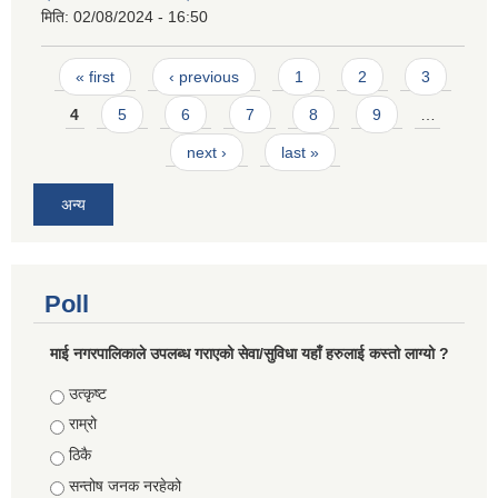
मिति:
02/08/2024 - 16:50
Pages
« first
‹ previous
1
2
3
4
5
6
7
8
9
…
next ›
last »
अन्य
Poll
माई नगरपालिकाले उपलब्ध गराएको सेवा/सुविधा यहाँ हरुलाई कस्तो लाग्यो ?
Choices
उत्कृष्ट
राम्रो
ठिकै
सन्तोष जनक नरहेको