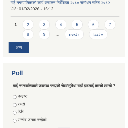
माई नगरपालिकाको कार्य संचालन निर्देशिका २०८० संसोधन सहित २०८२
मिति:
01/02/2026 - 16:12
Pages
1
2
3
4
5
6
7
8
9
…
next ›
last »
अन्य
Poll
माई नगरपालिकाले उपलब्ध गराएको सेवा/सुविधा यहाँ हरुलाई कस्तो लाग्यो ?
Choices
उत्कृष्ट
राम्रो
ठिकै
सन्तोष जनक नरहेको