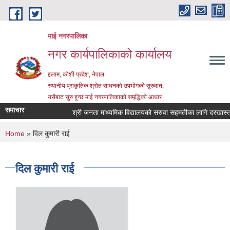
Skip to main content
माई नगरपालिका
नगर कार्यपालिकाको कार्यालय
इलाम, कोशी प्रदेश, नेपाल
स्थानीय प्राकृतिक श्रोत साधनको उपभोगको सुरुवात,
यसैबाट सुरु हुन्छ माई नगरपालिकाको समृद्धिको आधार
समाचार
श्री जनता माध्यमिक विद्यालयको सरुवा सहमतीका लागि दरखास्त आह्
You are here
Home
» दिल कुमारी राई
दिल कुमारी राई