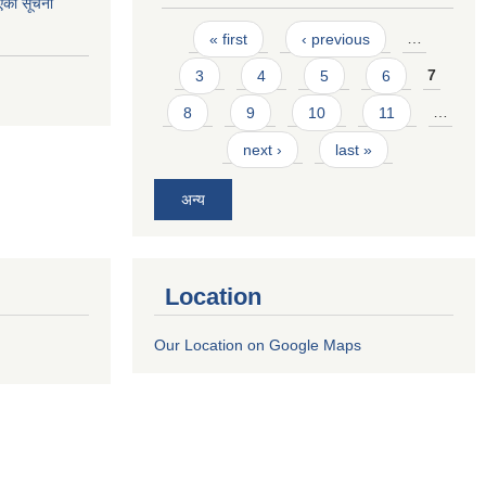
एको सूचना
Pages
« first
‹ previous
…
3
4
5
6
7
8
9
10
11
…
next ›
last »
अन्य
Location
Our Location on Google Maps