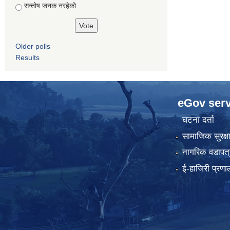
सन्तोष जनक नरहेको
Older polls
Results
eGov serv
घटना दर्ता
सामाजिक सुरक्ष
नागरिक वडापत्
ई-हाजिरी प्रणा