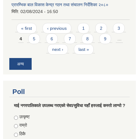
प्रारम्भिक बाल विकास केन्द्र गठन तथा संचालन निर्देशिका २०८०
मिति:
02/08/2024 - 16:50
Pages
« first
‹ previous
1
2
3
4
5
6
7
8
9
…
next ›
last »
अन्य
Poll
माई नगरपालिकाले उपलब्ध गराएको सेवा/सुविधा यहाँ हरुलाई कस्तो लाग्यो ?
Choices
उत्कृष्ट
राम्रो
ठिकै