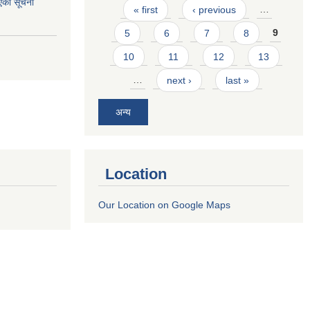
एको सूचना
Pages
« first
‹ previous
…
5
6
7
8
9
10
11
12
13
…
next ›
last »
अन्य
Location
Our Location on Google Maps