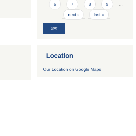
6
7
8
9
…
next ›
last »
अन्य
Location
Our Location on Google Maps