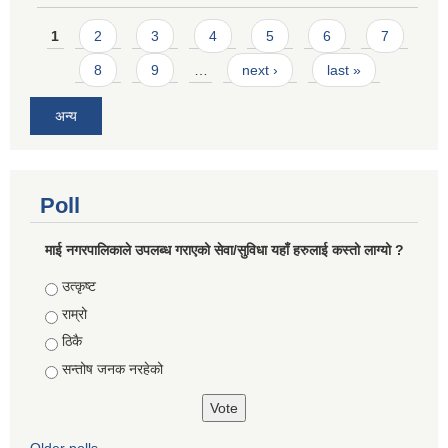
Pages
1
2
3
4
5
6
7
8
9
…
next ›
last »
अन्य
Poll
माई नगरपालिकाले उपलब्ध गराएको सेवा/सुविधा यहाँ हरुलाई कस्तो लाग्यो ?
Choices
उत्कृष्ट
राम्रो
ठिकै
सन्तोष जनक नरहेको