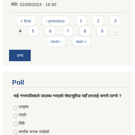
मिति:
02/08/2024 - 16:50
Pages
« first
‹ previous
1
2
3
4
5
6
7
8
9
…
next ›
last »
अन्य
Poll
माई नगरपालिकाले उपलब्ध गराएको सेवा/सुविधा यहाँ हरुलाई कस्तो लाग्यो ?
Choices
उत्कृष्ट
राम्रो
ठिकै
सन्तोष जनक नरहेको