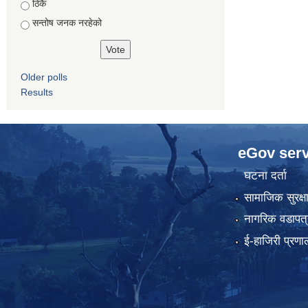
ठिकै
सन्तोष जनक नरहेको
Older polls
Results
eGov serv
घटना दर्ता
सामाजिक सुरक्ष
नागरिक वडापत्
ई-हाजिरी प्रणा