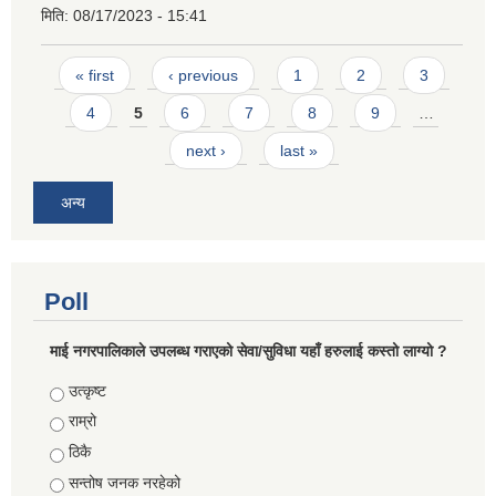
मिति:
08/17/2023 - 15:41
Pages
« first
‹ previous
1
2
3
4
5
6
7
8
9
…
next ›
last »
अन्य
Poll
माई नगरपालिकाले उपलब्ध गराएको सेवा/सुविधा यहाँ हरुलाई कस्तो लाग्यो ?
Choices
उत्कृष्ट
राम्रो
ठिकै
सन्तोष जनक नरहेको