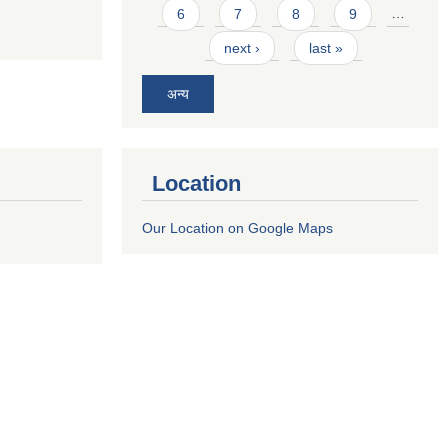
6
7
8
9
…
next ›
last »
अन्य
Location
Our Location on Google Maps