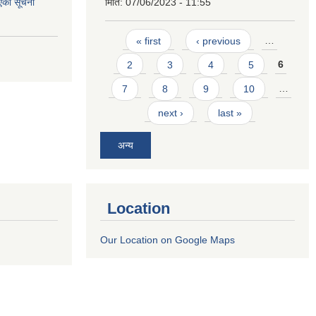
एको सूचना
मिति:
07/06/2023 - 11:55
Pages
« first
‹ previous
…
2
3
4
5
6
7
8
9
10
…
next ›
last »
अन्य
Location
Our Location on Google Maps