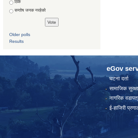
ठिकै
सन्तोष जनक नरहेको
Older polls
Results
eGov serv
घटना दर्ता
सामाजिक सुरक्ष
नागरिक वडापत्
ई-हाजिरी प्रणा