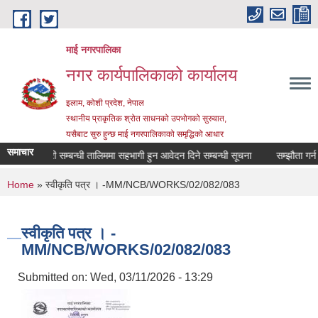
Skip to main content
माई नगरपालिका
नगर कार्यपालिकाको कार्यालय
इलाम, कोशी प्रदेश, नेपाल
स्थानीय प्राकृतिक श्रोत साधनको उपभोगको सुरुवात,
यसैबाट सुरु हुन्छ माई नगरपालिकाको समृद्धिको आधार
समाचार
सहकारी सम्बन्धी तालिममा सहभागी हुन आवेदन दिने सम्बन्धी सूचना
सम्झौता गर्न आउ
You are here
Home
» स्वीकृति पत्र । -MM/NCB/WORKS/02/082/083
स्वीकृति पत्र । -
MM/NCB/WORKS/02/082/083
Submitted on:
Wed, 03/11/2026 - 13:29