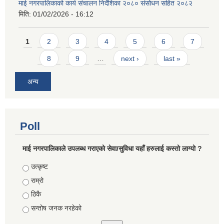
माई नगरपालिकाको कार्य संचालन निर्देशिका २०८० संसोधन सहित २०८२
मिति:
01/02/2026 - 16:12
Pages
1
2
3
4
5
6
7
8
9
…
next ›
last »
अन्य
Poll
माई नगरपालिकाले उपलब्ध गराएको सेवा/सुविधा यहाँ हरुलाई कस्तो लाग्यो ?
Choices
उत्कृष्ट
राम्रो
ठिकै
सन्तोष जनक नरहेको