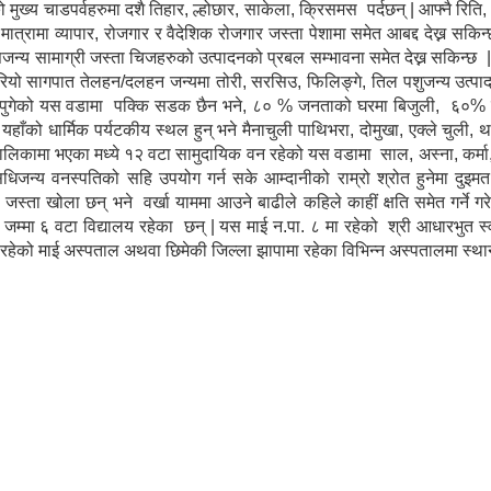
 मुख्य चाडपर्वहरुमा दशै तिहार, ल्होछार, साकेला, क्रिसमस पर्दछन् | आफ्नै रिति, 
्रामा व्यापार, रोजगार र वैदेशिक रोजगार जस्ता पेशामा समेत आबद्द देख्न सकिन्छ
ँसजन्य सामाग्री जस्ता चिजहरुको उत्पादनको प्रबल सम्भावना समेत देख्न सकिन्
रियो सागपात तेलहन/दलहन जन्यमा तोरी, सरसिउ, फिलिङ्गे, तिल पशुजन्य उत्पादन
सुबिधा पुगेको यस वडामा पक्कि सडक छैन भने, ८० % जनताको घरमा बिजुली, ६०
 यहाँको धार्मिक पर्यटकीय स्थल हुन् भने मैनाचुली पाथिभरा, दोमुखा, एक्ले चुली, 
| पालिकामा भएका मध्ये १२ वटा सामुदायिक वन रहेको यस वडामा साल, अस्ना, कर्मा
 औसधिजन्य वनस्पतिको सहि उपयोग गर्न सके आम्दानीको राम्रो श्रोत हुनेमा दुइम
ला जस्ता खोला छन् भने वर्खा याममा आउने बाढीले कहिले काहीं क्षति समेत गर्ने 
्मा ६ वटा विद्यालय रहेका छन् | यस माई न.पा. ८ मा रहेको श्री आधारभुत स्वास
ा रहेको माई अस्पताल अथवा छिमेकी जिल्ला झापामा रहेका विभिन्न अस्पतालमा स्था