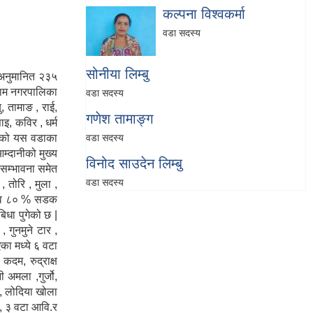
कल्पना विश्वकर्मा
वडा सदस्य
सोनीया लिम्बु
 अनुमानित २३५
ईलाम नगरपालिका
वडा सदस्य
, तामाङ , राई,
गणेश तामाङ्ग
ाइ, कविर , धर्म
रहेको यस वडाका
वडा सदस्य
म्दानीको मुख्य
विनोद साउदेन लिम्बु
 सम्भावना समेत
वडा सदस्य
 तोरि , मुला ,
 करीव ८० % सडक
धा पुगेको छ |
, गुनमुने टार ,
का मध्ये ६ वटा
दम, रुद्राक्ष
 अमला ,गुर्जो,
 , लोदिया खोला
ि, ३ वटा आवि.र