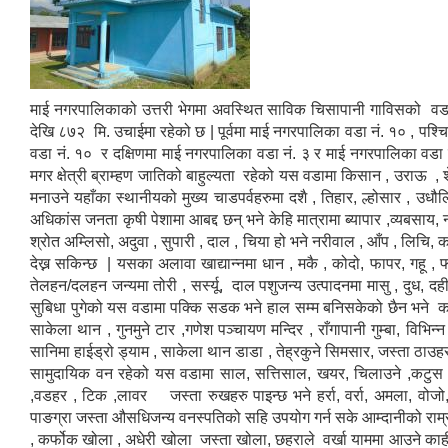
माई नगरपालिकाको उत्तरी भेगमा अवस्थित साविक चिसापानी गाविसको वडा 
देखि ८७२ मि. उचाईमा रहेको छ | पूर्वमा माई नगरपालिका वडा नं. १० , पश
वडा नं. १० र दक्षिणमा माई नगरपालिका वडा नं. ३ र माई नगरपालिका वडा नं
मगर क्षेत्री ब्राम्हण जातिको बाहुल्यता रहेको यस वडामा किसान , उराऊ , शे
मनाउने यहाँका स्थानीयको मुख्य चाडपर्वहरुमा दशै , तिहार, ल्होसार , उध
अधिकांस जनता कृषी पेशामा आबद्द छन् भने केहि मात्रामा ब्यापार ,व्यबसाय,
श्रोत अम्लिसो, अदुवा , सुपारी , दाल , चिया हो भने नरीवाल , आँप , लिच
देख्न सकिन्छ | यसका अलावा खाद्यान्नमा धान , मकै , कोदो, फापर, गहू , 
तेलहन/दलहन जन्यमा तोरी , सर्स्यू, दाल पशुजन्य उत्पादनमा मासु , दुध, द
सुबिधा पुगेको यस वडामा पक्कि सडक भने हाल सम्म बनिसकेको छैन भने 
साकेला थान , गुनमुने टार ,गणेश पञ्चायण मन्दिर , राँगापानी गुम्बा, विभिन्
सानिमा हाईड्रो ड्याम , साकेला थान डाडा , तेह्रकुने सिमसार, जस्ता ठाउहर
सामुदायिक वन रहेको यस वडामा साल, सत्तिसाल, खयर, चिलाउने ,कटुस ,सा
,वडहर , टिक ,लावर जस्ता रुखहरु पाइन्छ भने हर्रा, वर्रा, अमला, वोजो, तु
पाङग्रा जस्ता औसधिजन्य वनस्पतिको सहि उपयोग गर्न सके आम्दानीको राम्रो 
, कर्फोक खोला , अधेरी खोला जस्ता खोला, छहराले वर्खा याममा आउने काही