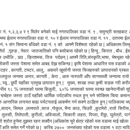
नं. १,२,३,४ र ९ मिलेर बनेको माई नगरपालिका वडा नं. ९ , समुन्द्री सतहबाट
्चिममा ईलाम नगरपालिका वडा नं. १० र ईलाम नगरपालिका वडा नं. ११ , उत्तरमा 
. १ संग सिमाना बाँधेको वडा नं. ९ को आफ्नै विशेषता रहेको छ | अधिकतम लिम्बु
र्पा ,गूरुङ , नेवार जातजातिको पनि बसोबास रहेको छ | हिन्दु , किरात , बौध . ईस
ौलि उभौलि , छठ , क्रिशमस, तिज पर्दछन् | आफ्नै रिति,संस्कृति,भाषा, भेषभूसा 
 नोकरी जस्ता पेशामा समेत आबद्द देख्न सकिन्छ | कृषि पेशामा आधारित यस वडाको आ
ि, कटहर , कागती, टमटर, आलु, अकवरे खुर्सानी जस्ता चिजहरुको उत्पादनको प्रबल
फलफुल जन्यमा अनार, कागती , केरा , आरु नास्पती आँप सागसब्जी जन्यामा रायो ,
ही, घ्यू , छुर्पी यहाँका प्रमुख उत्पादन हुन् | मुख्य, शाखा तथा कृषी सडक गरी
करीव ९८ % जनताको घरमा बिजुली, ६०% जनताको घरमा स्वच्छ खानेपानीको सुबि
न चर्चहरु जस्ता ठाउँ यहाँको धार्मिक पर्यटकीय स्थल हुन् भने सोक्तिम चिया कमान 
ु आन्तरिक लगायत बाह्य पर्यटनलाई आकर्षण गर्न सक्ने ठाउँहरु हुन् | पालिकामा भए
दन, सिमल ,लामपाते ,साज ,गोकुल, मैना काठ, चिउरी ,कुटमेरो ,रातो सिरीस, क
लसी, तितेपाती, कुरीलो, अविजालो, सिकारी लहरा, पिप्ला, रीठ्ठा, घुलेत्रो, पानी
श्रोत हुनेमा दुइमत रहन सक्दैन |अधिकांश चुरे क्षेत्र रहेको यस वडामा माई खोला
ं क्षति समेत गर्ने गरेको छ | करिब २७०० जनसंख्या रहेको यस वडामा १ वटा माव