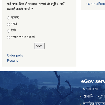
माई नगरपालिकाले उपलब्ध गराएको सेवा/सुविधा यहाँ
माई नगरपालिका
हरुलाई कस्तो लाग्यो ?
Choices
उत्कृष्ट
राम्रो
ठिकै
सन्तोष जनक नरहेको
Older polls
Results
eGov serv
घटना दर्ता
सामाजिक सुरक्ष
नागरिक वडापत्