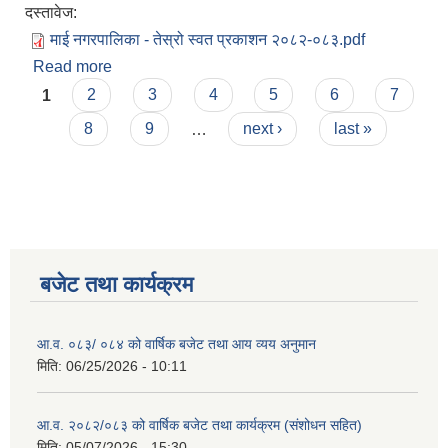
दस्तावेज:
माई नगरपालिका - तेस्रो स्वत प्रकाशन २०८२-०८३.pdf
Read more
about स्वत: प्रकाशन (Proactive Disclosure) विवरण
Pages
२०८२ माघ देखि चैत्र सम्म
1
2
3
4
5
6
7
8
9
…
next ›
last »
बजेट तथा कार्यक्रम
आ.व. ०८३/ ०८४ को वार्षिक बजेट तथा आय व्यय अनुमान
मिति:
06/25/2026 - 10:11
आ.व. २०८२/०८३ को वार्षिक बजेट तथा कार्यक्रम (संशोधन सहित)
मिति:
05/07/2026 - 15:30