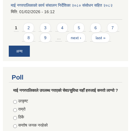
माई नगरपालिकाको कार्य संचालन निर्देशिका २०८० संसोधन सहित २०८२
मिति:
01/02/2026 - 16:12
Pages
1
2
3
4
5
6
7
8
9
…
next ›
last »
अन्य
Poll
माई नगरपालिकाले उपलब्ध गराएको सेवा/सुविधा यहाँ हरुलाई कस्तो लाग्यो ?
Choices
उत्कृष्ट
राम्रो
ठिकै
सन्तोष जनक नरहेको