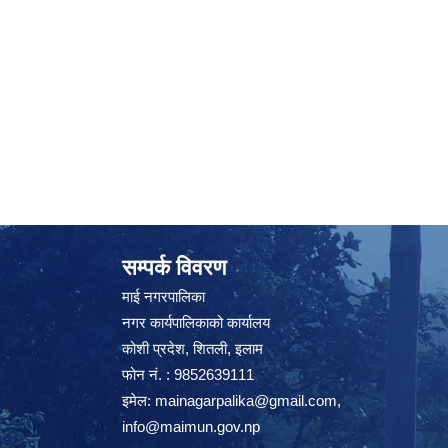
सम्पर्क विवरण
माई नगरपालिका
नगर कार्यपालिकाको कार्यालय
कोशी प्रदेश, शितली, इलाम
फोन नं. : 9852639111
इमेल:
mainagarpalika@gmail.com
,
info@maimun.gov.np