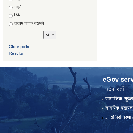
राम्रो
ठिकै
सन्तोष जनक नरहेको
Older polls
Results
eGov serv
घटना दर्ता
सामाजिक सुरक्ष
नागरिक वडापत्
ई-हाजिरी प्रणा