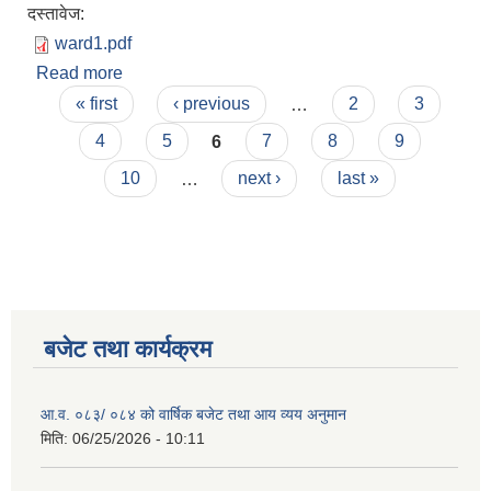
दस्तावेज:
ward1.pdf
Read more
about आ.व. २०७८/७९ वडा नं. १ दोश्रो त्रैमासिक
Pages
सामाजिक सुरक्षा भत्ता पाउने लाभाग्राहिको सुची
« first
‹ previous
…
2
3
4
5
6
7
8
9
10
…
next ›
last »
बजेट तथा कार्यक्रम
आ.व. ०८३/ ०८४ को वार्षिक बजेट तथा आय व्यय अनुमान
मिति:
06/25/2026 - 10:11