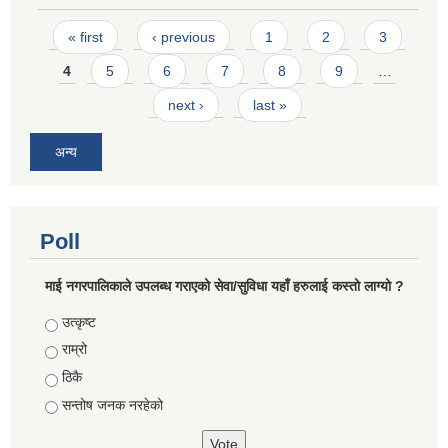
Pages
« first
‹ previous
1
2
3
4
5
6
7
8
9
…
next ›
last »
अन्य
Poll
माई नगरपालिकाले उपलब्ध गराएको सेवा/सुविधा यहाँ हरुलाई कस्तो लाग्यो ?
Choices
उत्कृष्ट
राम्रो
ठिकै
सन्तोष जनक नरहेको