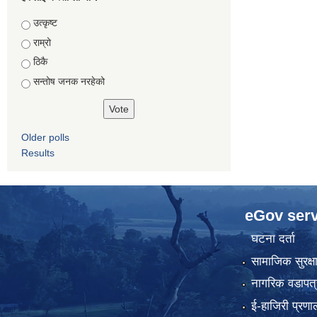
Choices
उत्कृष्ट
राम्रो
ठिकै
सन्तोष जनक नरहेको
Older polls
Results
eGov serv
घटना दर्ता
सामाजिक सुरक्ष
नागरिक वडापत्
ई-हाजिरी प्रणा