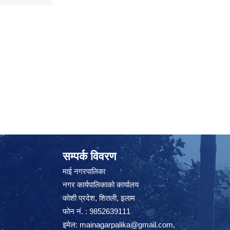
सम्पर्क विवरण
माई नगरपालिका
नगर कार्यपालिकाको कार्यालय
कोशी प्रदेश, शितली, इलाम
फोन नं. : 9852639111
इमेल:
mainagarpalika@gmail.com
,