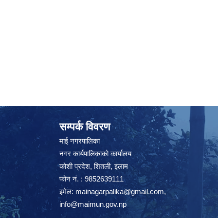
सम्पर्क विवरण
माई नगरपालिका
नगर कार्यपालिकाको कार्यालय
कोशी प्रदेश, शितली, इलाम
फोन नं. : 9852639111
इमेल:
mainagarpalika@gmail.com
,
info@maimun.gov.np