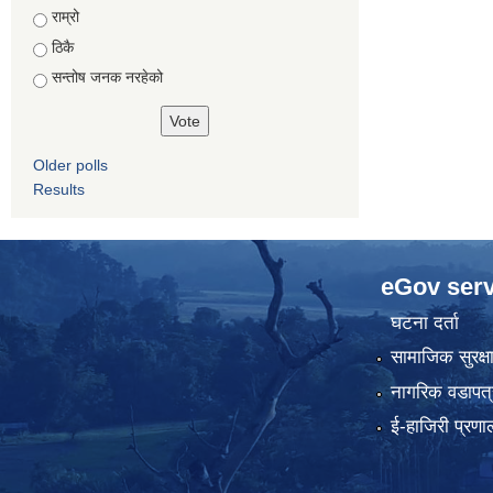
राम्रो
ठिकै
सन्तोष जनक नरहेको
Older polls
Results
eGov serv
घटना दर्ता
सामाजिक सुरक्ष
नागरिक वडापत्
ई-हाजिरी प्रणा