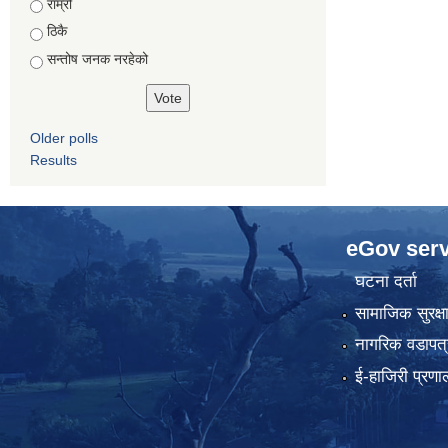
राम्रो
ठिकै
सन्तोष जनक नरहेको
Older polls
Results
eGov serv
घटना दर्ता
सामाजिक सुरक्ष
नागरिक वडापत्
ई-हाजिरी प्रणा