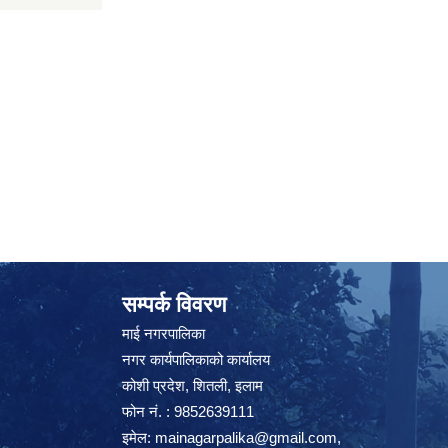
सम्पर्क विवरण
माई नगरपालिका
नगर कार्यपालिकाको कार्यालय
कोशी प्रदेश, शितली, इलाम
फोन नं. : 9852639111
इमेल:
mainagarpalika@gmail.com
,