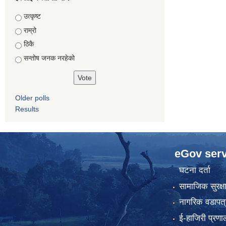
Choices
उत्कृष्ट
राम्रो
ठिकै
सन्तोष जनक नरहेको
Older polls
Results
eGov serv
घटना दर्ता
सामाजिक सुरक्ष
नागरिक वडापत्
ई-हाजिरी प्रणा