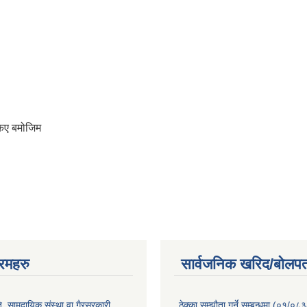
किए बमोजिम
रमहरु
सार्वजनिक खरिद/बोलपत
, सामुदायिक संस्था वा गैरसरकारी
ठेक्का सम्झौता गर्ने सम्बन्धमा (०१/०८