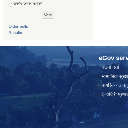
सन्तोष जनक नरहेको
Older polls
Results
eGov serv
घटना दर्ता
सामाजिक सुरक्ष
नागरिक वडापत्
ई-हाजिरी प्रणा