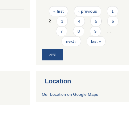
Pages
« first
‹ previous
1
2
3
4
5
6
7
8
9
…
next ›
last »
अन्य
Location
Our Location on Google Maps