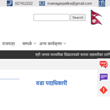
027412222
mainagarpalika@gmail.com
Search form
Search
राजपत्र
सम्पर्क
अन्य कार्यक्रम
श्री जनता माध्यमिक विद्यालयको सरुवा सहमतीका लागि दरख
वडा पदाधिकारी