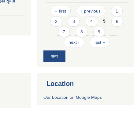
एको सूचना
Pages
« first
‹ previous
1
2
3
4
5
6
7
8
9
…
next ›
last »
अन्य
Location
Our Location on Google Maps