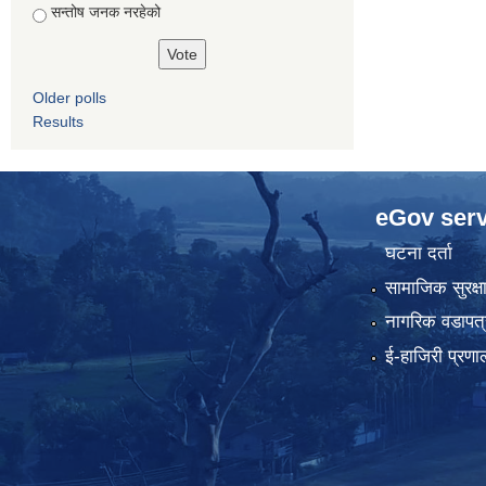
सन्तोष जनक नरहेको
Older polls
Results
eGov serv
घटना दर्ता
सामाजिक सुरक्ष
नागरिक वडापत्
ई-हाजिरी प्रणा