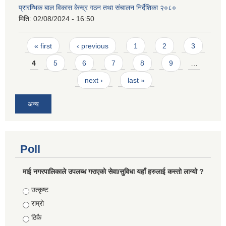
प्रारम्भिक बाल विकास केन्द्र गठन तथा संचालन निर्देशिका २०८०
मिति:
02/08/2024 - 16:50
Pages
« first
‹ previous
1
2
3
4
5
6
7
8
9
…
next ›
last »
अन्य
Poll
माई नगरपालिकाले उपलब्ध गराएको सेवा/सुविधा यहाँ हरुलाई कस्तो लाग्यो ?
Choices
उत्कृष्ट
राम्रो
ठिकै