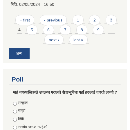
मिति:
02/08/2024 - 16:50
Pages
« first
‹ previous
1
2
3
4
5
6
7
8
9
…
next ›
last »
अन्य
Poll
माई नगरपालिकाले उपलब्ध गराएको सेवा/सुविधा यहाँ हरुलाई कस्तो लाग्यो ?
Choices
उत्कृष्ट
राम्रो
ठिकै
सन्तोष जनक नरहेको