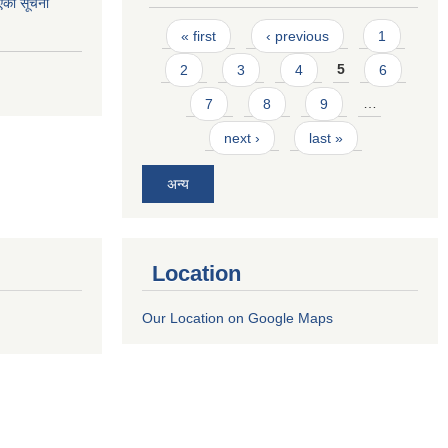
एको सूचना
Pages
« first
‹ previous
1
2
3
4
5
6
7
8
9
…
next ›
last »
अन्य
Location
Our Location on Google Maps