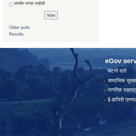
सन्तोष जनक नरहेको
Older polls
Results
eGov serv
घटना दर्ता
सामाजिक सुरक्ष
नागरिक वडापत्
ई-हाजिरी प्रणा