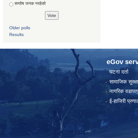
सन्तोष जनक नरहेको
Older polls
Results
eGov serv
घटना दर्ता
सामाजिक सुरक्ष
नागरिक वडापत्
ई-हाजिरी प्रणा