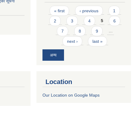
एको सूचना
Pages
« first
‹ previous
1
2
3
4
5
6
7
8
9
…
next ›
last »
अन्य
Location
Our Location on Google Maps