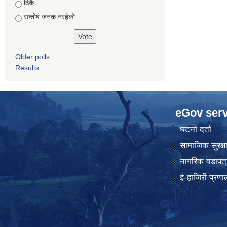
ठिकै
सन्तोष जनक नरहेको
Older polls
Results
eGov serv
घटना दर्ता
सामाजिक सुरक्ष
नागरिक वडापत्
ई-हाजिरी प्रणा