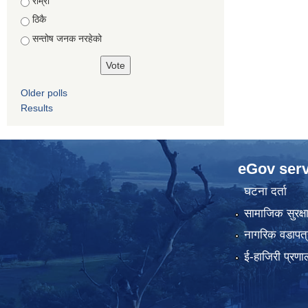
राम्रो
ठिकै
सन्तोष जनक नरहेको
Older polls
Results
eGov serv
घटना दर्ता
सामाजिक सुरक्ष
नागरिक वडापत्
ई-हाजिरी प्रणा