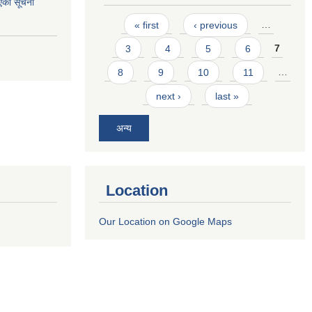
एको सूचना
Pages
« first
‹ previous
…
3
4
5
6
7
8
9
10
11
…
next ›
last »
अन्य
Location
Our Location on Google Maps