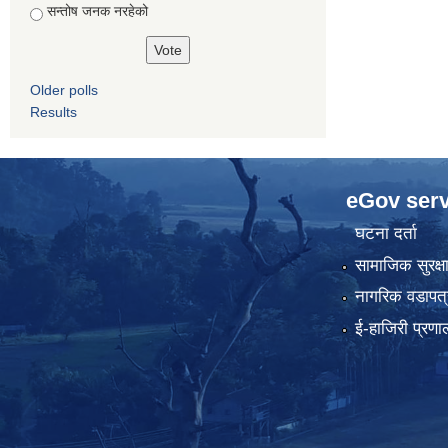
सन्तोष जनक नरहेको
Older polls
Results
eGov serv
घटना दर्ता
सामाजिक सुरक्ष
नागरिक वडापत्
ई-हाजिरी प्रणा