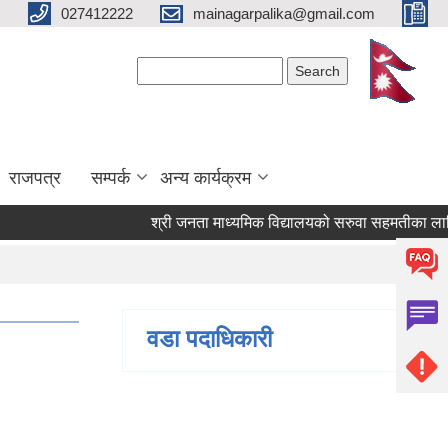
027412222
mainagarpalika@gmail.com
Search form
Search
राजपत्र
सम्पर्क
अन्य कार्यक्रम
श्री जनता माध्यमिक विद्यालयको सरुवा सहमतीका लागि दरख
वडा पदाधिकारी