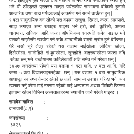
घण्टे झोलुङ्गे पुल जस्ता ठाउँ यहाँको धार्मिक तथा पर्यटकीय स्थल हुन्
भने यी ठाँउहरले प्रशस्त मात्रा पर्यटकीय सम्भावना बोकेको हुनाले
आन्तरिक तथा बाह्य पर्यटकलाई आकर्षण गर्न सक्ने ठाउँहरु हुन् |
९ वटा सामुदायिक वन रहेको यस वडामा सखुवा, सिमल, करम, लामपाते,
साझ लगाएत अन्य रुखहरु पाइन्छ भने हर्रा, बर्रा, कुरिलो, अमला
चानमारा, सजिवन आदि जस्ता औषधिजन्य वनस्पति समेत पाइन्छ भने
यसको राम्रोसँग उपयोग गर्न सके आम्दानीको राम्रो स्रोत हुने देखिन्छ |
धेरै जसो चुरे क्षेत्र रहेको यस वडामा माईखोला, लोदिया खोला,
हिलेखोला, सानोहिले, संधुवाखोला, सुनझोडे, वाइरुपाखोला जस्ता नदि
रहेका छन् भने वर्खायाममा कहिलेकाहीं क्षति समेत गर्ने गरेका छन् |
३४५७ जनसंख्या रहेको यस वडामा १ वटा मावि, ४ वटा आ.वि. गरि
जम्मा ५ वटा विद्यालयहरुरहेका छन् | यस वडामा १ वटा सामुदायिक
आधाभूत स्वास्थ्य केन्द्र रहेको छ जहाँ सामान्य उपचार गरिन्छ भने थप
उपचार गर्नु परेमा माई नगरमा रहेको माई अस्पताल अथवा छिमेकी जिल्ला
झापामा रहेका विभिन्न अस्पतालहरुमा स्थानीय जाने गरेको पाइन्छ ।
समावेश गाविस :
दानावारी(८,९)
जनसंख्या :
३६२६