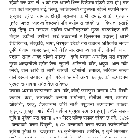
रहेको यस वडा नं. १ को एक आफ्नो भिन्न विशेषता रहेको वडा हो | यस
वडा बढी मात्रामा राई, लिम्बू, जातिहरुको बाहुल्यता रहेको भएपनि मगर,
सुनुवार, श्रेष्ठ, तामाङ, क्षेत्री, ब्राम्हण, कामी, दमाई, सार्की, गुरुङ र
भुजेल जस्ता जातजातिहरुको पनि बसोबास रहेको छ | किरात, इसाई,
बौद्ध हिन्दु धर्म मनाउने यहाँका स्थानीयहरुको मुख्य चाडपर्वहरु दशैँ,
तिहार, उधौली, उभौली, माघे सक्रान्ती र क्रिसमस पर्दछन् | आफ्नै
रीतिरिवाज, संस्कृति, भाषा, भेषभूसा रहेको यस वडाका अधिकांस जनता
कृषि पेशामा आबद्द छन् भने केहि मात्रामा ब्यावसायी, नोकरी जस्ता
पेशामा समेत आबद्द रहेको पाइन्छ | कृषि पेशामा आधारित यस वडाको
मुख्य आम्दानीको श्रोत केरा, सुपारी, अम्लिसो, बाँस, अदुवा, धान, मकै,
कोदो, दाल आदि हो साथै कागती, खोर्सानी, टमाटर, सजिवन जस्ता
वालीहरुको उत्पादन हुने गरेको छ भने अन्य फलफुलको उत्पादनमा
प्रबल सम्भावना समेत देख्न सकिन्छ |
यसका अलावा खाद्यान्नमा धान, मकै, कोदो फलफुल जन्यमा आँप, लिची,
कटहर, केरा, सागसब्जी जन्यमा रायोसाग, तोरीको साग, टमाटर,
खोर्सानी, आलु, तेलजन्यमा तोरी साथै पशुजन्य उत्पादनमा बाख्रा,
सुङ्गुर, कुखुरा, गाई, भैँसी यहाँका प्रमुख उत्पादन हुन् | ९०% सडक
सुबिधा पुगेको यस वडामा ७०० मिटर पक्कि सडक रहेको छ भने, ८७%
जनताको घरमा बिजुली, ३५% जनताको घरमा स्वच्छ खानेपानीको
सुबिधा पुगेको छ | खत्रक्पा, १३ कुनेसिमसार, तारेभिर, ९ कुने सिमसार,