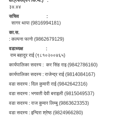
क्षेत्रफल(वर्ग कि.मी.) :
३४.४४
सचिव :
सागर थापा (9816994181)
का.स.
: कल्पना फागो (9862679129)
वडाध्यक्ष :
राम बहादुर राई (९८१०२००४६५)
कार्यपालिका सदस्य : कर सिंह राइ (9842786160)
कार्यपालिका सदस्य : राजेन्द्र राई (9814084167)
वडा सदस्य : दिल कुमारी राई (9842642316)
वडा सदस्य : भगवती देवी बराइली (9815049537)
वडा सदस्य : राज कुमार लिम्बु (9863623353)
वडा सदस्य : इन्दिरा श्रेष्ठ (9824966280)