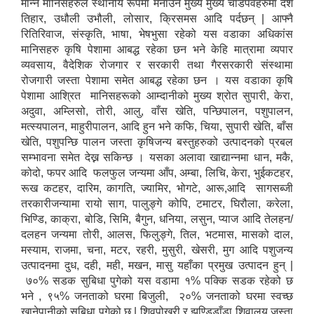
मान्ने मानिसहरुले स्थानीय रूपमा मनाउने मुख्य मुख्य चाडपर्वहरुमा दशै
तिहार, उधौली उभौली, लोसार, क्रिसमस आदि पर्दछन् | आफ्नै
रितिरिवाज, संस्कृति, भाषा, भेषभुसा रहेको यस वडाका अधिकांस
मानिसहरु कृषि पेशामा आबद्ध रहेका छन भने केहि मात्रामा व्यपार
व्यवसाय, वैदेशिक रोजगार र सरकारी तथा गैरसरकारी संस्थामा
रोजगारी जस्ता पेशामा समेत आबद्ध रहेका छन । यस वडाका कृषि
पेशामा आश्रित मानिसहरूको आम्दानीको मुख्य श्रोत सुपारी, केरा,
अदुवा, अम्लिसो, तोरी, आलु, वाँस खेति, पन्छिपालन, पशुपालन,
मत्स्यपालन, माहुरीपालन, आदि हुन भने कफि, चिया, सुपारी खेति, बाँस
खेति, पशुपन्छि पालन जस्ता कृषिजन्य बस्तुहरुको उत्पादनको प्रबल
सम्भावना समेत देख्न सकिन्छ । यसका अलावा खाद्यान्नमा धान, मकै,
कोदो, फपर आदि फलफुल जन्यमा आँप, अम्बा, लिचि, केरा, भुईकटहर,
रूख कटहर, दारिम, कागति, ज्यामिर, भोगटे, आरू,आदि सागसब्जी
तरकारीजन्यामा रायो साग, पालुङ्गे कोपि, टमाटर, घिरौला, करेला,
भिण्डि, काक्रा, बोडि, सिमि, बैगुन, धनिया, लसुन, प्याज आदि तेलहन/
दलहन जन्यमा तोरी, आलस, फिलुङ्गे, तिल, भटमास, मासको दाल,
मस्याम, राजमा, चना, मटर, रहरी, मुसुरी, खेसरी, मुग आदि पशुजन्य
उत्पादनमा दुध, दही, मही, मखन, मासु यहाँका प्रमुख उत्पादन हुन् |
७०% सडक सुबिधा पुगेको यस वडामा १% पक्कि सडक रहेको छ
भने , ९५% जनताको घरमा बिजुली, २०% जनताको घरमा स्वच्छ
खानेपानीको सुबिधा पुगेको छ | शिवपोखरी र झण्डिडाँडा शिवालय जस्ता