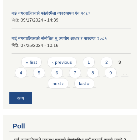
माई नगरपालिकाको फोहोरमैला व्यवस्थापन ऐन २०८१
मिति:
09/17/2024 - 14:39
माई नगरपालिकाको संसोधित भु-उपयोग आधार र मापदण्ड २०८१
मिति:
07/25/2024 - 10:16
Pages
« first
‹ previous
1
2
3
4
5
6
7
8
9
…
next ›
last »
अन्य
Poll
माई नगरपालिकाले उपलब्ध गराएको सेवा/सुविधा यहाँ हरुलाई कस्तो लाग्यो ?