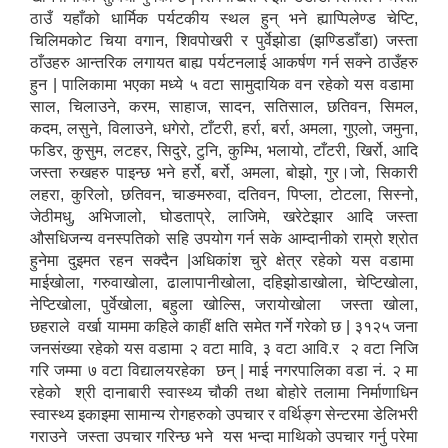
ठाउँ यहाँको धार्मिक पर्यटकीय स्थल हुन् भने ह्याप्पिलेण्ड चेप्टि,
चिलिमकोट चिया वगान, शिवपोखरी र पुर्वेझोडा (झण्डिडाँडा) जस्ता
ठाँउहरु आन्तरिक लगायत बाह्य पर्यटनलाई आकर्षण गर्न सक्ने ठाउँहरु
हुन | पालिकामा भएका मध्ये ५ वटा सामुदायिक वन रहेको यस वडामा
साल, चिलाउने, करम, साहाज, सादन, सतिसाल, छतिवन, सिमल,
कदम, लसुने, विलाउने, धगेरो, टाँटरी, हर्रा, बर्रा, अमला, गुएलो, जमुना,
फडिर, कुसुम, लटहर, सिदुरे, टुनि, कुम्भि, भलायो, टाँटरी, खिर्रो, आदि
जस्ता रुखहरु पाइन्छ भने हर्रो, बर्रो, अमला, बोझो, गुर।जो, सिकारी
लहरा, कुरिलो, छतिवन, चाङमरुवा, दतिवन, पिप्ला, टोटला, सिस्नो,
जेठीमधु, अभिजालो, घोडताप्रे, लाजिमे, खरेटेझार आदि जस्ता
औसधिजन्य वनस्पतिको सहि उपयोग गर्न सके आम्दानीको राम्रो श्रोत
हुनेमा दुइमत रहन सक्दैन |अधिकांश चुरे क्षेत्र रहेको यस वडामा
माईखोला, गरुवाखोला, ढालापानीखोला, दहिझोडाखोला, चेप्टिखोला,
नेप्टिखोला, पुर्वेखोला, बहुला खोल्सि, जरायोखोला जस्ता खोला,
छहराले वर्खा याममा कहिले काहीं क्षति समेत गर्ने गरेको छ | ३१२५ जना
जनसंख्या रहेको यस वडामा २ वटा मावि, ३ वटा आवि.र २ वटा निजि
गरि जम्मा ७ वटा विद्यालयरहेका छन् | माई नगरपालिका वडा नं. २ मा
रहेको श्री दानाबारी स्वास्थ्य चौकी तथा बोहोरे तलामा निर्माणाधिन
स्वास्थ्य इकाइमा सामान्य रोगहरुको उपचार र वर्थिङ्ग सेन्टरमा डेलिभरी
गराउने जस्ता उपचार गरिन्छ भने यस भन्दा माथिको उपचार गर्नु परेमा